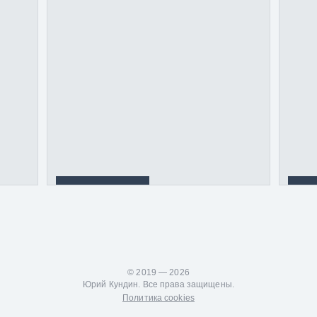
Открытый
Сбер
кинопоказ
выку
Янде
© 2019 — 2026
Юрий Кундин. Все права защищены.
Политика cookies